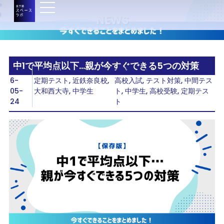
NEWS
中1で平均点以下…親が今すぐできる5つの対策
202
カテゴリー：
タグ：
6-
定期テスト
,
近鉄奈良校
,
高校入試
,
テスト対策
,
中間テス
05-
大和西大寺
,
中学生
ト
,
中学生
,
高校受験
,
定期テス
24
ト