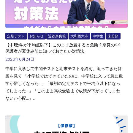
定期テスト
お知らせ
近鉄奈良校
大和西大寺
中学生
未分類
【中1数学が平均点以下】このまま放置すると危険？奈良の中1
保護者が夏休み前に知っておきたい対策法
2026年6月24日
中学に入学して中間テストと期末テストを終え、返ってきた答
案を見て 「小学校ではできていたのに、中学校に入って急に数
学が難しくなった…」「最初の定期テストで平均点以下になっ
てしまった…」「このまま高校受験まで成績が下がってしまわ
ないか心配…」...