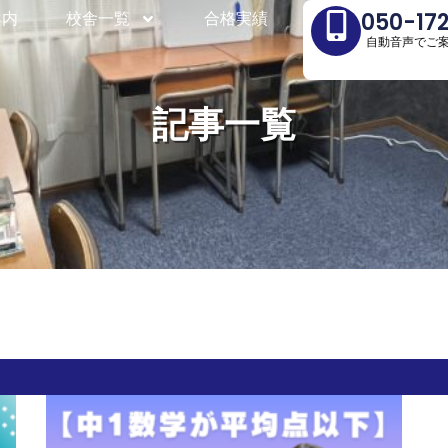
案内
案内
校舎一覧
校舎一覧
合格実績
合格実績
050-17
050-17
自動音声でご
自動音声でご
記事一覧