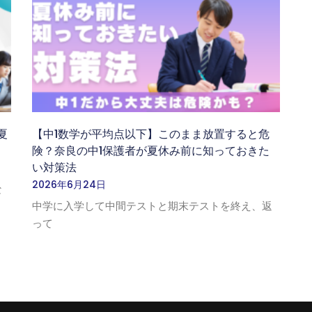
夏
【中1数学が平均点以下】このまま放置すると危
険？奈良の中1保護者が夏休み前に知っておきた
い対策法
2026年6月24日
な
中学に入学して中間テストと期末テストを終え、返
って