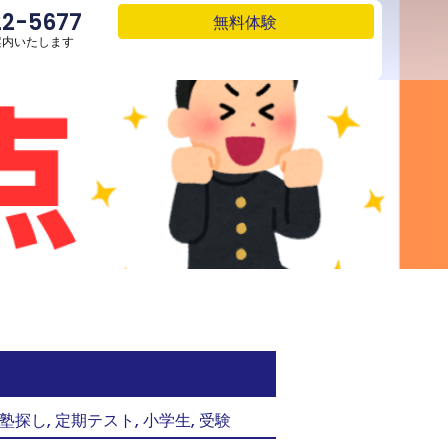
22-5677
22-5677
無料体験
無料体験
案内いたします
案内いたします
塾探し
,
定期テスト
,
小学生
,
受験