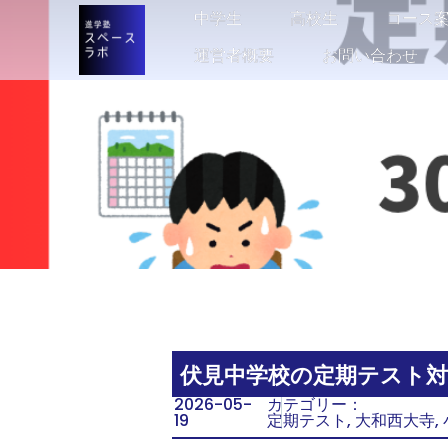
中学生
中学生
高校生
高校生
コース
コース
運営者概要
運営者概要
お問い合わせ
お問い合わせ
伏見中学校の定期テスト
2026-05-
カテゴリー：
19
定期テスト
,
大和西大寺
,