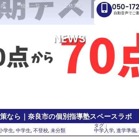
案内
案内
校舎一覧
校舎一覧
合格実績
合格実績
050-17
050-17
自動音声でご
自動音声でご
NEWS
対策なら｜奈良市の個別指導塾スペースラボ
タグ：
小学生
,
中学生
,
不登校
,
未分類
中学入学
,
進学準備
,