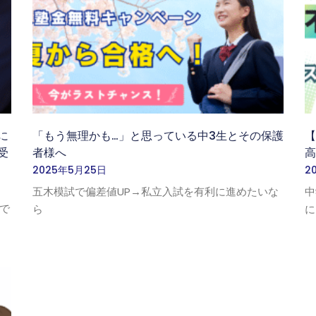
に
「もう無理かも…」と思っている中3生とその保護
受
者様へ
2025年5月25日
2
五木模試で偏差値UP→私立入試を有利に進めたいな
中
で
ら
に