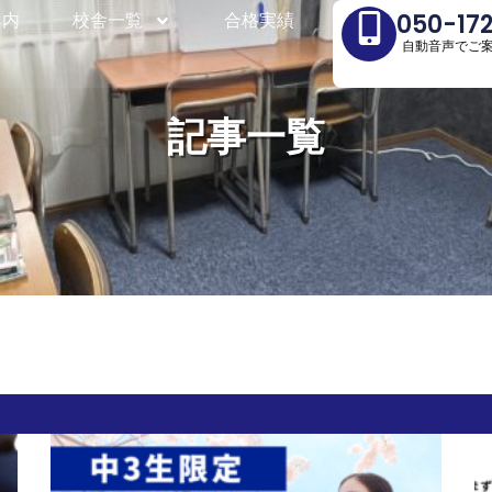
案内
案内
校舎一覧
校舎一覧
合格実績
合格実績
050-17
050-17
自動音声でご
自動音声でご
記事一覧