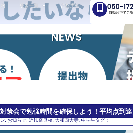
案内
案内
校舎一覧
校舎一覧
合格実績
合格実績
050-17
050-17
自動音声でご
自動音声でご
NEWS
対策会で勉強時間を確保しよう！平均点到達
ーン
,
お知らせ
,
近鉄奈良校
,
大和西大寺
,
中学生
タグ：