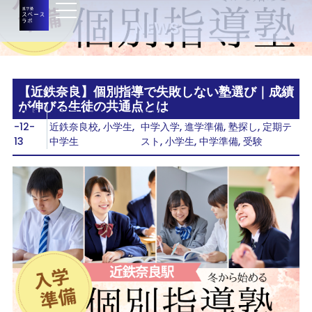
NEWS
【近鉄奈良】個別指導で失敗しない塾選び｜成績
が伸びる生徒の共通点とは
2025
カテゴリー：
タグ：
-12-
近鉄奈良校
,
小学生
,
中学入学
,
進学準備
,
塾探し
,
定期テ
13
中学生
スト
,
小学生
,
中学準備
,
受験